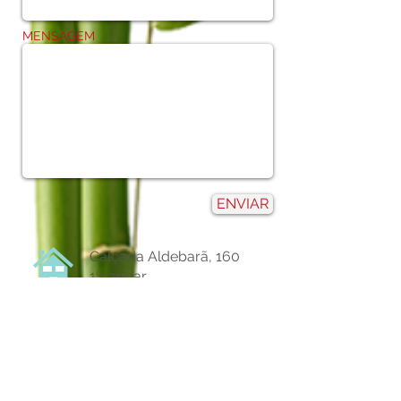
MENSAGEM
ENVIAR
Calçada Aldebarã, 160
1º. andar
Centro de Apoio II
Alphaville
Santana de Parnaiba
(11) 4153 - 7167