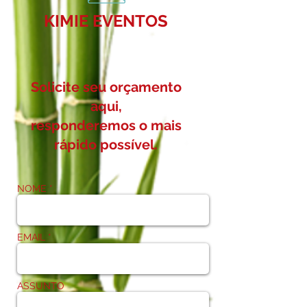
KIMIE EVENTOS
Solicite seu orçamento
aqui,
responderemos o mais
rápido possível.
NOME *
EMAIL *
ASSUNTO