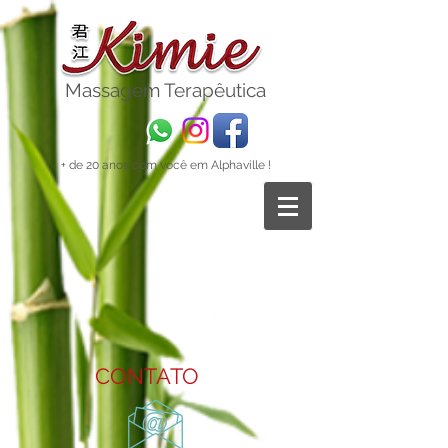
Massagem
Terapêutica
+ de 20 anos com você em Alphaville !
CONTATO