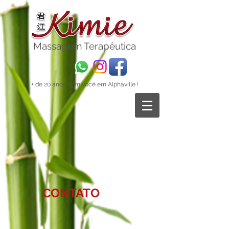
Massagem
Terapêutica
+ de 20 anos com você em Alphaville !
CONTATO