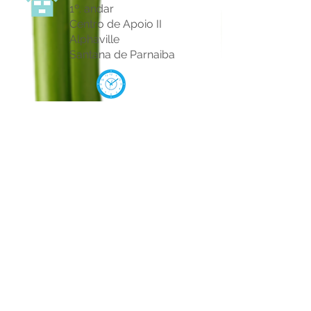
1º. andar
Centro de Apoio II
Alphaville
Santana de Parnaiba
Segunda à Sexta: 08:00 - 21:00
Sábado: 09:00 - 20:00
Domingo: 09:00 - 16:00
(11) 4153 - 7167
ESTACIONAMENTO GRATUITO