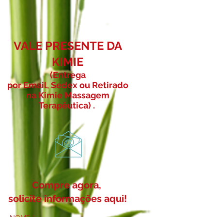
VALE PRESENTE DA
KIMIE
(Entrega
por Email, Sedex ou Retirado
na Kimie Massagem
Terap
ê
utica) .
Compre agora,
solicite informações aqui!