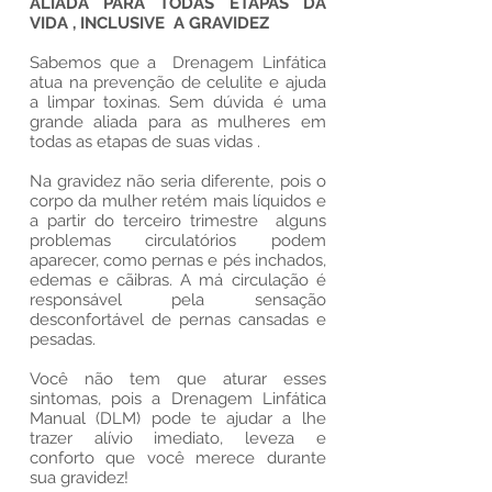
ALIADA PARA TODAS ETAPAS DA
VIDA , INCLUSIVE A GRAVIDEZ
Sabemos que a Drenagem Linfática
atua na prevenção de celulite e ajuda
a limpar toxinas. Sem d
ú
vida
é
uma
grande aliada para as mulheres em
todas as etapas de suas vidas .
Na gravidez não seria diferente, pois o
corpo da mulher retém mais líquidos e
a partir do terceiro trimestre alguns
problemas circulatórios podem
aparecer, como pernas e pés inchados,
edemas e cãibras. A má circulação é
responsável pela sensação
desconfortável de pernas cansadas e
pesadas.
Você não tem que aturar esses
sintomas, pois a Drenagem Linfática
Manual (DLM) pode te ajudar a lhe
trazer alívio imediato, leveza e
conforto que você merece durante
sua gravidez!