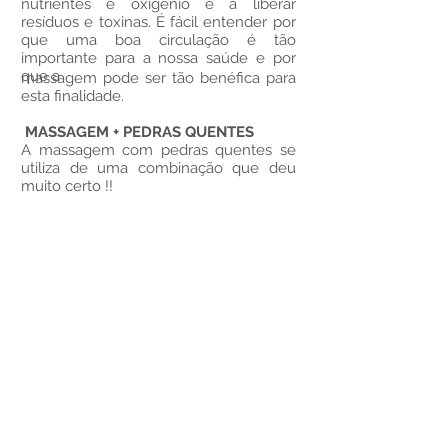
nutrientes e oxigênio e a liberar
resíduos e toxinas. É fácil entender por
que uma boa circulação é tão
importante para a nossa saúde e por
que a
massagem pode ser tão benéfica para
esta finalidade.
MASSAGEM + PEDRAS QUENTES
A massagem com pedras quentes se
utiliza de uma combinação que deu
muito certo !!
Pedras aquecidas com técnicas de
massagem
para relaxar músculos
tensos, aliviar dor, rigidez muscular e
melhorar a circulação.
O tratamento é indicado para
problemas como dores musculares,
condições artríticas e doenças
autoimunes.
Na Kimie Massagem Terapêutica
utilizamos pedras quentes vindas da
Grécia e customizamos o tratamento
de acordo com as preferências e