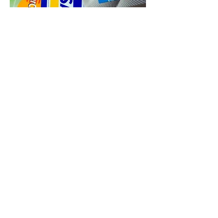
Temos opções de parcelamento
Passo 3
Agendamento do
Tratamento.
Após a confirmação do seu pagamento,
entre em contato por telefone para
agendar o seu tratamento.
Agendamento pode ser realizado em
até 3
meses.
Sujeito à disponibilidade de
horário.
Calçada Aldebarã, 160
1º. andar
Centro de Apoio II
Alphaville
Santana de Parnaiba