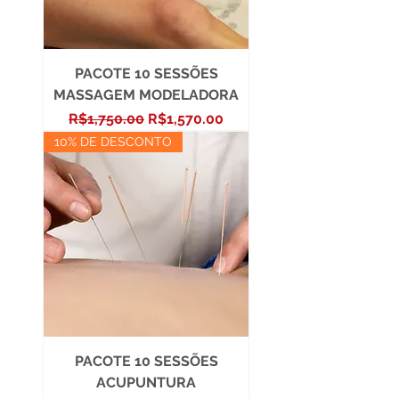
PACOTE 10 SESSÕES
MASSAGEM MODELADORA
Regular Price
Sale Price
R$1,750.00
R$1,570.00
10% DE DESCONTO
PACOTE 10 SESSÕES
ACUPUNTURA