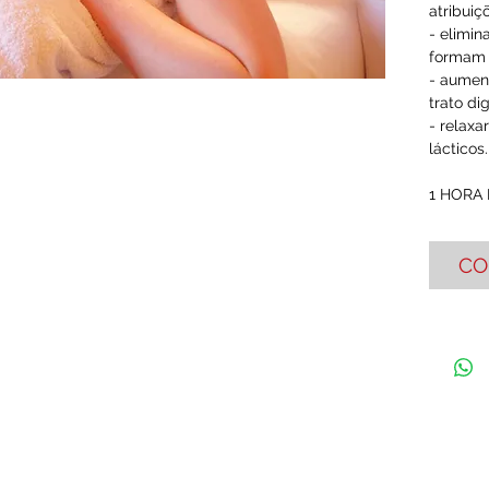
atribuiç
- elimin
formam a
- aumen
trato dig
- relaxa
lácticos.
1 HORA
CO