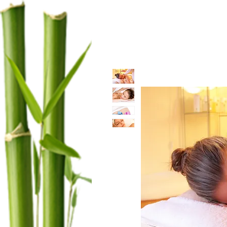
Massagem
Terapêutic
+ de 20 anos com você em Alphaville !