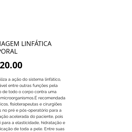
AGEM LINFÁTICA
PORAL
Price
20.00
liza a ação do sistema linfático,
vel entre outras funções pela
o de todo o corpo contra uma
e microorganismos.É recomendada
cos, fisioterapeutas e cirurgiões
s no pré e pós-operatório para a
ação acelerada do paciente, pois
i para a elasticidade, hidratação e
icação de toda a pele. Entre suas