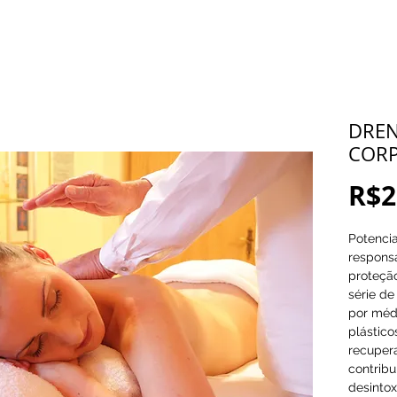
a
DREN
COR
R$2
Potencia
responsá
proteçã
série d
por médi
plástico
recuper
contribu
desintox