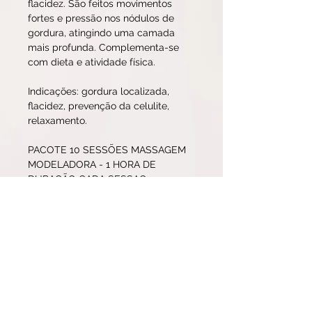
flacidez. São feitos movimentos 
fortes e pressão nos nódulos de 
gordura, atingindo uma camada 
mais profunda. Complementa-se 
com dieta e atividade física.
Indicações: gordura localizada, 
flacidez, prevenção da celulite, 
relaxamento.
PACOTE 10 SESSÕES MASSAGEM 
MODELADORA - 1 HORA DE 
DURAÇÃO CADA SESSAO 
Details
Sugestão para Homens, Mulheres .
Sr(a) Cliente
Assim que receber a confirmação
de pagamento da Kimie Massagem