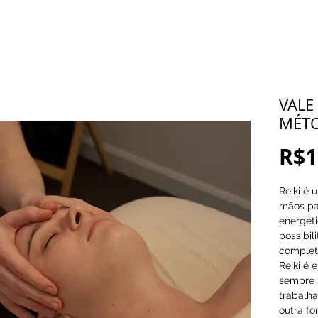
a
VALE
MÉTO
R$1
Reiki é 
mãos par
energéti
possibil
complet
Reiki é 
sempre 
trabalh
outra fo