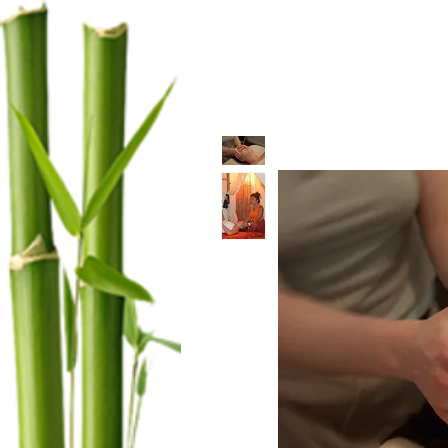
Massagem
Terapêutic
+ de 20 anos com você em Alphaville !