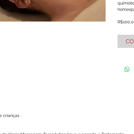
quimiote
homeopat
R$100,0
CO
 crianças .