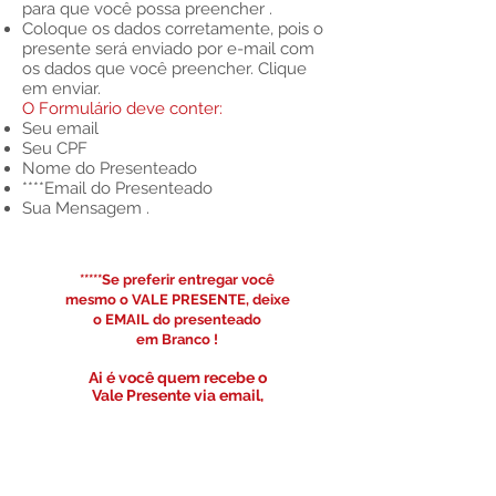
para que você possa preencher .
Coloque os dados corretamente, pois o
presente será enviado por e-mail com
os dados que você preencher. Clique
em enviar.
O Formulário deve conter:
Seu email
Seu CPF
Nome do Presenteado
****Email do Presenteado
Sua Mensagem .
*****Se preferir entregar voc
ê
mesmo o VALE PRESENTE
,
deixe
o EMAIL do presenteado
em Branco !
Ai é você quem recebe o
Vale Presente via email,
basta imprimi-lo e pronto!
Passo 4
Agendamento do VALE
PRESENTE: