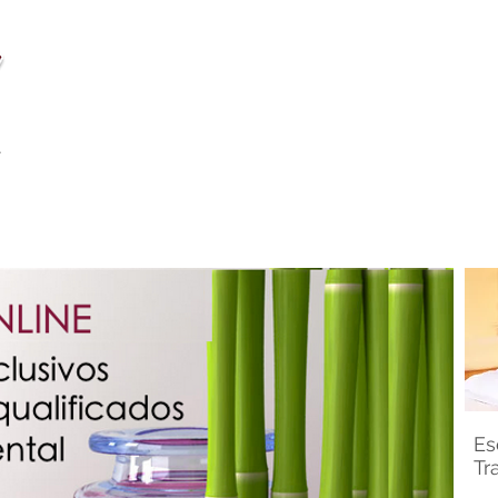
a
 ONLINE
Es
Tr