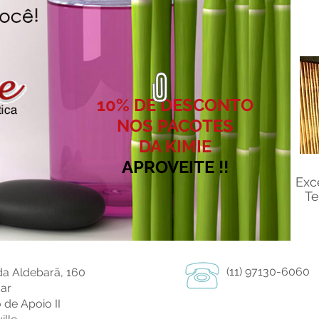
10% DE DESCONTO
NOS PACOTES
DA KIMIE
APROVEITE !!
Exc
T
(11) 97130-6060
a Aldebarã, 160
dar
 de Apoio II