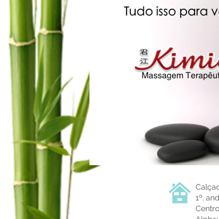
Calçad
1º. an
Centro