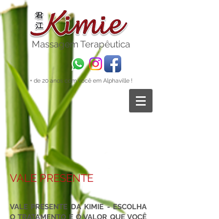
Massagem
Terapêutica
+ de 20 anos com você em Alphaville !
VALE PRESENTE
VALE PRESENTE DA KIMIE - ESCOLHA
O TRATAMENTO E O VALOR QUE VOCÊ