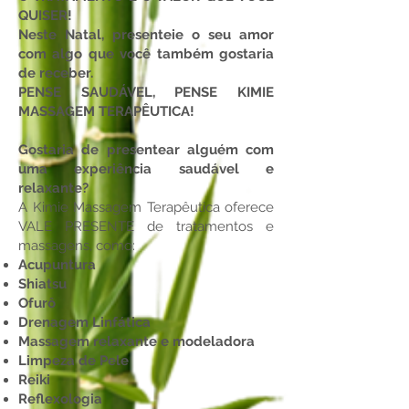
QUISER!
Neste Natal, presenteie o seu amor
com algo que você também gostaria
de receber.
PENSE SAUDÁVEL, PENSE KIMIE
MASSAGEM TERAPÊUTICA!
Gostaria de presentear alguém com
uma experiência saudável e
relaxante?
A Kimie Massagem Terapêutica oferece
VALE PRESENTE de tratamentos e
massagens, como:
Acupuntura
Shiatsu
Ofurô
Drenagem Linfática
Massagem relaxante e modeladora
Limpeza de Pele
Reiki
Reflexologia